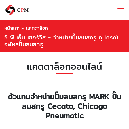
หน้าแรก
»
แคตตาล็อก
ซี พี เอ็ม เซอร์วิส - จำหน่ายปั๊มลมสกรู อุปกรณ์
อะไหล่ปั๊มลมสกรู
แคตตาล็อกออนไลน์
ตัวแทนจำหน่ายปั๊มลมสกรู MARK ปั๊ม
ลมสกรู Cecato, Chicago
Pneumatic